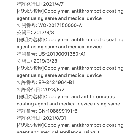
特許発行日: 2021/4/7
[発明の名称]Copolymer, antithrombotic coating
agent using same and medical device
特開番号: WO-2017150000-A1
公開日: 2017/9/8
[発明の名称]Copolymer, antithrombotic coating
agent using same and medical device
特開番号: US-20190091380-A1
公開日: 2019/3/28
[発明の名称]Copolymer, antithrombotic coating
agent using same and medical device
特許番号: EP-3424964-B1
特許発行日: 2023/8/2
[発明の名称]Copolymer, and antithrombotic
coating agent and medical device using same
特許番号: CN-108699191-B
特許発行日: 2021/8/31
[発明の名称]Copolymer, antithrombotic coating
agent and medical appliance using it