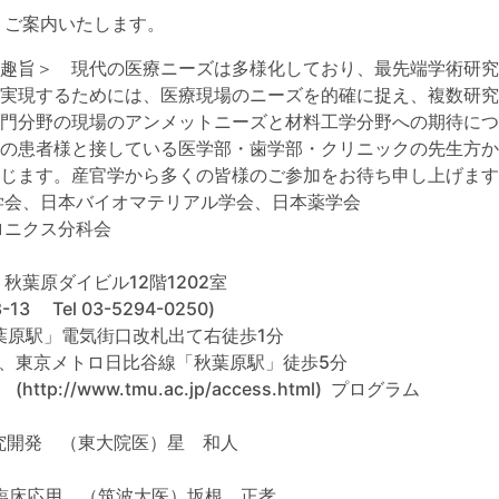
りご案内いたします。
＜趣旨＞ 現代の医療ニーズは多様化しており、最先端学術研
実現するためには、医療現場のニーズを的確に捉え、複数研究
門分野の現場のアンメットニーズと材料工学分野への期待につ
の患者様と接している医学部・歯学部・クリニックの先生方か
じます。産官学から多くの皆様のご参加をお待ち申し上げます
学会、日本バイオマテリアル学会、日本薬学会
ニクス分科会
葉原ダイビル12階1202室
Tel 03-5294-0250)
葉原駅」電気街口改札出て右徒歩1分
東京メトロ日比谷線「秋葉原駅」徒歩5分
ww.tmu.ac.jp/access.html) プログラム
究開発 （東大院医）星 和人
の臨床応用 （筑波大医）坂根 正孝