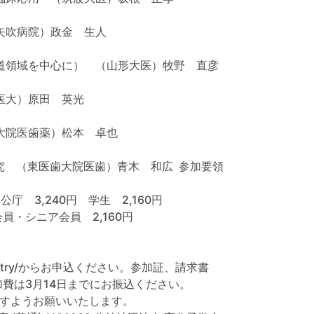
矢吹病院）政金 生人
胆道領域を中心に） （山形大医）牧野 直彦
医大）原田 英光
大院医歯薬）松本 卓也
究 （東医歯大院医歯）青木 和広 参加要領
庁 3,240円 学生 2,160円
シニア会員 2,160円
p/entry/からお申込ください。参加証、請求書
は3月14日までにお振込ください。
すようお願いいたします。