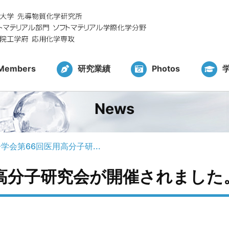
Members
研究業績
Photos
News
学会第66回医用高分子研...
高分子研究会が開催されました