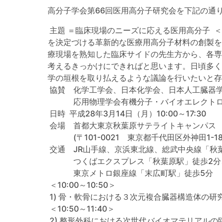
高分子学会第66回医用高分子研究会を下記の通
主題 ＝臨床現場のニーズに応える医用高分子 
を決定づける革新的な医療用高分子材料の創製を
療現場を熟知した臨床サイドの先生方から、各専
考えるきっかけにできればと思います。日頃多く
学の垣根を取り払えるような議論を行いたいと存
協賛 化学工学会、日本化学会、日本人工臓器
応用物理学会有機分子・バイオエレクトロ
日時 平成28年3月14日（月）10:00～17:30
会場 首都大東京秋葉原サテライトキャンパス 秋
(〒101-0021 東京都千代田区外神田1-18-13 
交通 JR山手線、京浜東北線、総武中央線「秋
つくばエクスプレス「秋葉原駅」徒歩2分、
東京メトロ銀座線「末広町駅」徒歩5分 (http://w
＜10:00～10:50＞
1) 骨・軟骨における３次元複合臓器構造体の研
＜10:50～11:40＞
2) 整形外科における次世代バイオマテリアル