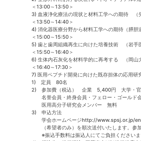
＜13:00～13:50＞
3) 血液浄化療法の現状と材料工学への期待 （
＜13:50～14:40＞
4) 消化器医療分野から材料工学への期待（膵
＜15:00～15:50＞
5) 歯と歯周組織再生に向けた培養技術 （岩手
＜15:50～16:40＞
6) 生体内石灰化を材料学的に再考する （岡山
＜16:40～17:30＞
7) 医用ペプチド開発に向けた既存担体の応用研
1) 定員 80名
2) 参加費（税込） 企業 5,400円 大学・官公
名誉会員・終身会員・フェロー・ゴールド会員・
医用高分子研究会メンバー 無料
3) 申込方法
学会ホームページhttp://www.spsj.or.j
（希望者のみ）を順次送付いたします。参加費
※振込手数料は振込人にてご負担くださいま